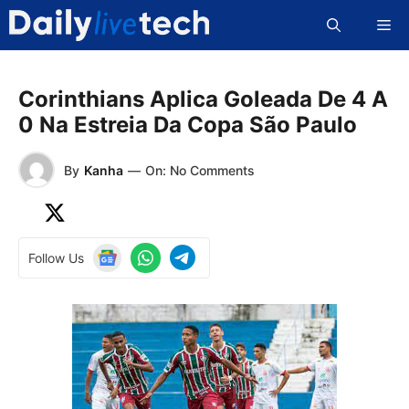
Skip
Me
to
content
Corinthians Aplica Goleada De 4 A
0 Na Estreia Da Copa São Paulo
By
Kanha
—
On: No Comments
Follow Us