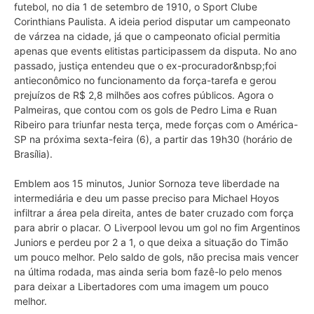
futebol, no dia 1 de setembro de 1910, o Sport Clube
Corinthians Paulista. A ideia period disputar um campeonato
de várzea na cidade, já que o campeonato oficial permitia
apenas que events elitistas participassem da disputa. No ano
passado, justiça entendeu que o ex-procurador&nbsp;foi
antieconômico no funcionamento da força-tarefa e gerou
prejuízos de R$ 2,8 milhões aos cofres públicos. Agora o
Palmeiras, que contou com os gols de Pedro Lima e Ruan
Ribeiro para triunfar nesta terça, mede forças com o América-
SP na próxima sexta-feira (6), a partir das 19h30 (horário de
Brasília).
Emblem aos 15 minutos, Junior Sornoza teve liberdade na
intermediária e deu um passe preciso para Michael Hoyos
infiltrar a área pela direita, antes de bater cruzado com força
para abrir o placar. O Liverpool levou um gol no fim Argentinos
Juniors e perdeu por 2 a 1, o que deixa a situação do Timão
um pouco melhor. Pelo saldo de gols, não precisa mais vencer
na última rodada, mas ainda seria bom fazê-lo pelo menos
para deixar a Libertadores com uma imagem um pouco
melhor.