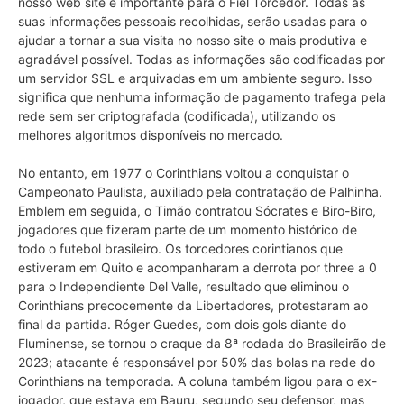
nosso web site é importante para o Fiel Torcedor. Todas as
suas informações pessoais recolhidas, serão usadas para o
ajudar a tornar a sua visita no nosso site o mais produtiva e
agradável possível. Todas as informações são codificadas por
um servidor SSL e arquivadas em um ambiente seguro. Isso
significa que nenhuma informação de pagamento trafega pela
rede sem ser criptografada (codificada), utilizando os
melhores algoritmos disponíveis no mercado.
No entanto, em 1977 o Corinthians voltou a conquistar o
Campeonato Paulista, auxiliado pela contratação de Palhinha.
Emblem em seguida, o Timão contratou Sócrates e Biro-Biro,
jogadores que fizeram parte de um momento histórico de
todo o futebol brasileiro. Os torcedores corintianos que
estiveram em Quito e acompanharam a derrota por three a 0
para o Independiente Del Valle, resultado que eliminou o
Corinthians precocemente da Libertadores, protestaram ao
final da partida. Róger Guedes, com dois gols diante do
Fluminense, se tornou o craque da 8ª rodada do Brasileirão de
2023; atacante é responsável por 50% das bolas na rede do
Corinthians na temporada. A coluna também ligou para o ex-
jogador, que estava em Bauru, segundo seu defensor, mas