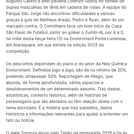
Augusto Calixto e pelo paulista Lorenzo Godoy no torneio de
duplas masculinas de tênis em cadeira de rodas. A equipe do
Parque São Jorge não encontrou dificuldades e venceu
graças a gols de Matheus Araújo, Pedro e Ryan, além de um
marcado contra. O Corinthians teve um bom início de Copa
São Paulo de Futebol Júnior ao golear o Zumbi-AL por 4 a 0,
na noite desta terça-feira (3) na Enviornment Fonte Luminosa,
em Araraquara, em sua estreia na edição 2023 da
competição.
Os descontos dependem do plano e do setor da Neo Química
Enviornment. Definidos jogo a jogo, são de no mínimo de 20%,
podendo ultrapassar 50%. Reportagem de fôlego, que
aborda, de forma aprofundada, vários aspectos e
desdobramentos de um determinado assunto. Traz dados,
estatísticas, contexto histórico, além de histórias de
personagens que são afetados ou têm relação direta com o
tema abordado. É a matéria que traz subsídios, dados
históricos e informações relevantes para ajudar a entender um
fato ou notícia.
O meia Sornoza atuou pelo Timão na temporada 2019 e foi às