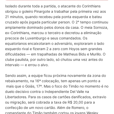
Isolado durante toda a partida, o atacante do Corinthians
obrigou o goleiro Pinargote a trabalhar pela primeira vez aos
21 minutos, quando recebeu pela ponta esquerda e bateu
cruzado após jogada particular person. O 2° tempo continuou
amplamente dominado pelos donos da casa. O meia Sornoza,
ex-Corinthians, marcou o terceiro e decretou a eliminação
precoce de Luxemburgo e seus comandados. Os
equatorianos encaixotaram o adversário, exploraram o lado
esquerdo rival e fizeram 2 a zero com Hoyos sem grandes
dificuldades — em trapalhadas de Matheus Bidu e Murillo. O
clube paulista, por outro lado, só chutou uma vez antes do
intervalo — e errou o alvo.
Sendo assim, a equipe ficou próxima novamente da zona do
rebaixamento, na 16ª colocação, tem apenas um ponto a
mais que o Goiás, 17º. Mas o foco do Timão no momento é no
duelo decisivo contra o Independiente Del Valle na
Libertadores. Para os casos de cartões danificados, extravio
ou migração, será cobrada a taxa de R$ 20,00 para a
confecção de um novo cartão. Além de Romero, o
comandante do Timão também cortou os jovens Wesley,