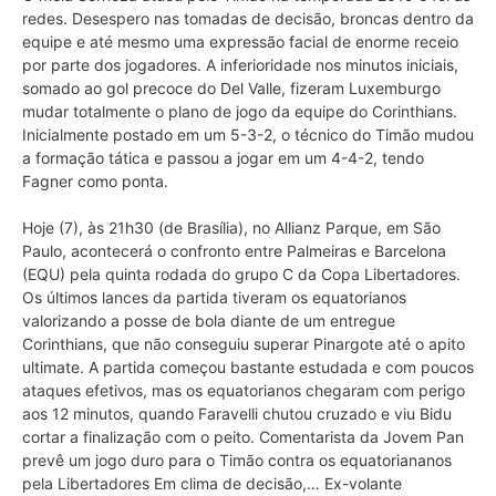
redes. Desespero nas tomadas de decisão, broncas dentro da
equipe e até mesmo uma expressão facial de enorme receio
por parte dos jogadores. A inferioridade nos minutos iniciais,
somado ao gol precoce do Del Valle, fizeram Luxemburgo
mudar totalmente o plano de jogo da equipe do Corinthians.
Inicialmente postado em um 5-3-2, o técnico do Timão mudou
a formação tática e passou a jogar em um 4-4-2, tendo
Fagner como ponta.
Hoje (7), às 21h30 (de Brasília), no Allianz Parque, em São
Paulo, acontecerá o confronto entre Palmeiras e Barcelona
(EQU) pela quinta rodada do grupo C da Copa Libertadores.
Os últimos lances da partida tiveram os equatorianos
valorizando a posse de bola diante de um entregue
Corinthians, que não conseguiu superar Pinargote até o apito
ultimate. A partida começou bastante estudada e com poucos
ataques efetivos, mas os equatorianos chegaram com perigo
aos 12 minutos, quando Faravelli chutou cruzado e viu Bidu
cortar a finalização com o peito. Comentarista da Jovem Pan
prevê um jogo duro para o Timão contra os equatoriananos
pela Libertadores Em clima de decisão,… Ex-volante