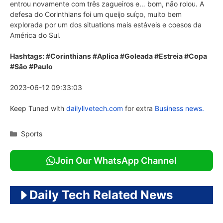
entrou novamente com três zagueiros e… bom, não rolou. A
defesa do Corinthians foi um queijo suíço, muito bem
explorada por um dos situations mais estáveis e coesos da
América do Sul.
Hashtags: #Corinthians #Aplica #Goleada #Estreia #Copa
#São #Paulo
2023-06-12 09:33:03
Keep Tuned with
dailylivetech.com
for extra
Business news.
Categories
Sports
Join Our WhatsApp Channel
Daily Tech Related News