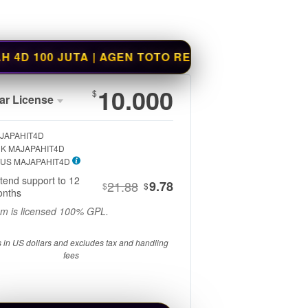
JUTA | AGEN TOTO RESMI
DEPOSIT CEPAT • WD KI
10.000
$
ar License
88
lar License
$
SELECTED
luded:
JAPAHIT4D
luded:
by you or one client, in a single end
NK MAJAPAHIT4D
luded:
TUS MAJAPAHIT4D
uct which end users
are not
charged for.
otal price includes the item price and a
tend support to 12
21.88
9.78
$
$
 fee.
nths
tem is licensed 100% GPL.
s in US dollars and excludes tax and handling
fees