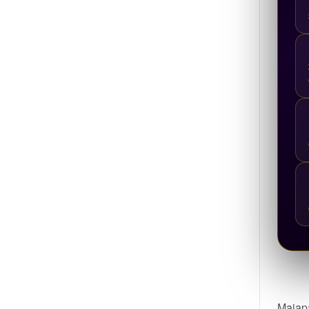
Majap