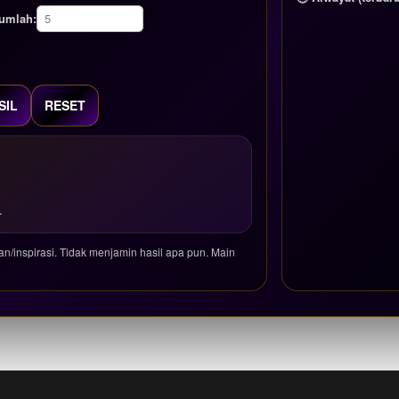
umlah:
SIL
RESET
.
ran/inspirasi. Tidak menjamin hasil apa pun. Main